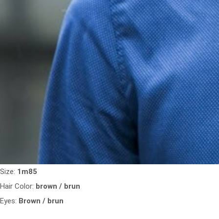
Size:
1m85
Hair Color:
brown / brun
Eyes:
Brown / brun