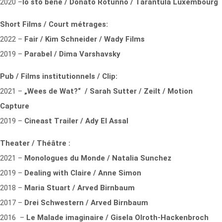
2020 –
Io sto bene / Donato Rotunno / Tarantula Luxembourg
Short Films / Court métrages:
2022 –
Fair / Kim Schneider / Wady Films
2019 –
Parabel / Dima Varshavsky
Pub / Films institutionnels / Clip:
2021 –
„Wees de Wat?“ / Sarah Sutter / Zeilt / Motion
Capture
2019 –
Cineast Trailer / Ady El Assal
Theater / Théâtre :
2021 –
Monologues du Monde / Natalia Sunchez
2019 –
Dealing with Claire / Anne Simon
2018 –
Maria Stuart / Arved Birnbaum
2017 –
Drei Schwestern / Arved Birnbaum
2016 –
Le Malade imaginaire / Gisela Olroth-Hackenbroch