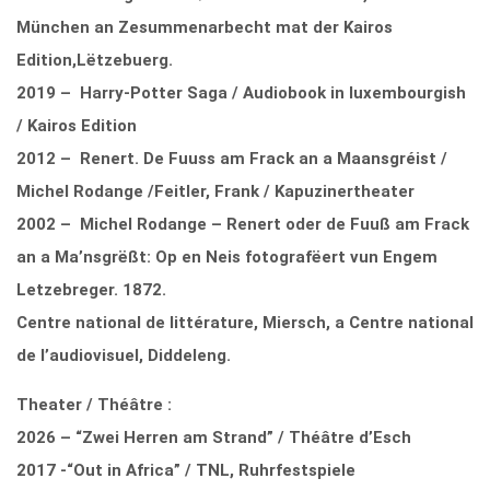
München an Zesummenarbecht mat der Kairos
Edition,Lëtzebuerg.
2019 – Harry-Potter Saga / Audiobook in luxembourgish
/ Kairos Edition
2012 – Renert. De Fuuss am Frack an a Maansgréist /
Michel Rodange /Feitler, Frank / Kapuzinertheater
2002 – Michel Rodange – Renert oder de Fuuß am Frack
an a Ma’nsgrëßt: Op en Neis fotografëert vun Engem
Letzebreger. 1872.
Centre national de littérature, Miersch, a Centre national
de l’audiovisuel, Diddeleng.
Theater / Théâtre :
2026 – “Zwei Herren am Strand” / Théâtre d’Esch
2017 -“Out in Africa” / TNL, Ruhrfestspiele