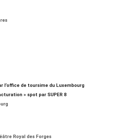
eres
r l’office de toursime du Luxembourg
facturation » spot
par SUPER 8
ourg
héâtre Royal des Forges