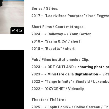
Series / Séries:
2017 – “Les rivières Pourpres” / Ivan Fegyv
Short Films / Court métrages:
+14
2024 – « Dalloway » / Yann Gozlan
2018 – “Sasha & Co” / short
2018 – “Rosetta” / short
Pub / Films institutionnels / Clip:
2023 –
«
ORT GUTLAND
» shooting photo pa
2023 –
« Ministère de la digitalisation – E-
2022 – “Tango Infinity” / Binsfeld / Luxemb
2022 – “OXYGENE” / Videoclip
Theater / Théâtre :
2025 – « Lapin Lapin » / Coline Serreau / T