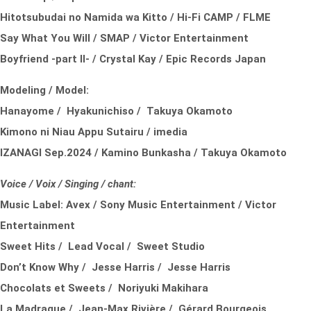
Hitotsubudai no Namida wa Kitto / Hi-Fi CAMP / FLME
Say What You Will / SMAP / Victor Entertainment
Boyfriend -part II- / Crystal Kay / Epic Records Japan
Modeling / Model:
Hanayome / Hyakunichiso / Takuya Okamoto
Kimono ni Niau Appu Sutairu / imedia
IZANAGI Sep.2024 / Kamino Bunkasha / Takuya Okamoto
Voice / Voix / Singing / chant:
Music Label:
Avex /
Sony Music Entertainment /
Victor
Entertainment
Sweet Hits / Lead Vocal / Sweet Studio
Don’t Know Why / Jesse Harris / Jesse Harris
Chocolats et Sweets / Noriyuki Makihara
La Madrague / Jean-Max Rivière / Gérard Bourgeois