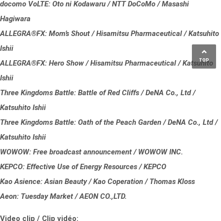
docomo VoLTE: Oto ni Kodawaru / NTT DoCoMo / Masashi
Hagiwara
ALLEGRA®FX: Mom’s Shout / Hisamitsu Pharmaceutical / Katsuhito
Ishii
TOP
ALLEGRA®FX: Hero Show / Hisamitsu Pharmaceutical / Katsuhito
Ishii
Three Kingdoms Battle: Battle of Red Cliffs / DeNA Co., Ltd /
Katsuhito Ishii
Three Kingdoms Battle: Oath of the Peach Garden / DeNA Co., Ltd /
Katsuhito Ishii
WOWOW: Free broadcast announcement / WOWOW INC.
KEPCO: Effective Use of Energy Resources / KEPCO
Kao Asience: Asian Beauty / Kao Coperation / Thomas Kloss
Aeon: Tuesday Market / AEON CO.,LTD.
Video clip / Clip vidéo: