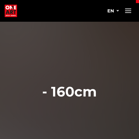
EN
- 160cm