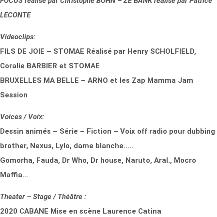
FOCUS réalisé par Christophe BOHN – ZE BANK réalisé par Patrice
LECONTE
Videoclips:
FILS DE JOIE – STOMAE Réalisé par Henry SCHOLFIELD,
Coralie BARBIER et STOMAE
BRUXELLES MA BELLE – ARNO et les Zap Mamma Jam
Session
Voices / Voix:
Dessin animés – Série – Fiction – Voix off radio pour dubbing
brother, Nexus, Lylo, dame blanche…..
Gomorha, Fauda, Dr Who, Dr house, Naruto, Aral., Mocro
Maffia…
Theater – Stage / Théâtre :
2020 CABANE Mise en scène Laurence Catina