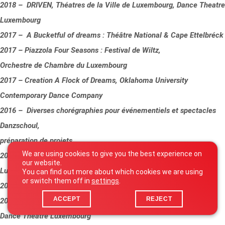
2018 – DRIVEN, Théatres de la Ville de Luxembourg, Dance Theatre
Luxembourg
2017 – A Bucketful of dreams : Théâtre National & Cape Ettelbréck
2017 – Piazzola Four Seasons : Festival de Wiltz,
Orchestre de Chambre du Luxembourg
2017 – Creation A Flock of Dreams, Oklahoma University
Contemporary Dance Company
2016 – Diverses chorégraphies pour événementiels et spectacles
Danzschoul,
préparation de projets
We are using cookies to give you the best experience on
2015 – Flock : Grand Theatres. Les Theatres de la Ville de
our website.
Luxembourg
You can find out more about which cookies we are using
or switch them off in
settings
.
2015 – NGanso : chorégraphie clip vidéo de Modestine Ekete
ACCEPT
REJECT
2015 – playtime : CAPe/Ettelbrück, op der schmelz /Dudelange,
Dance Theatre Luxembourg