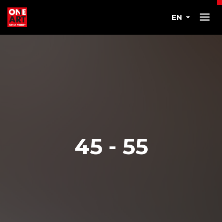
EN
45 - 55